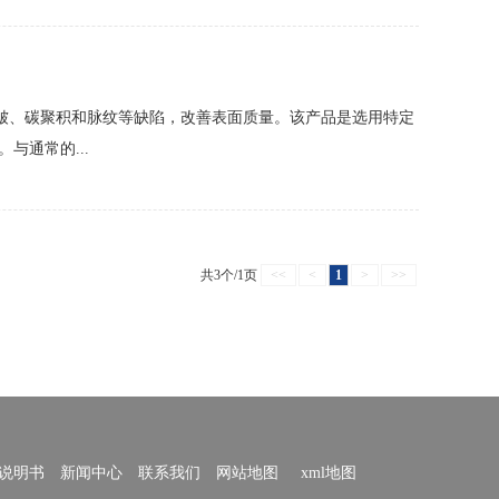
皱、碳聚积和脉纹等缺陷，改善表面质量。该产品是选用特定
通常的...
共3个/1页
<<
<
1
>
>>
说明书
新闻中心
联系我们
网站地图
xml地图