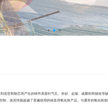
结剂造型和制芯而产生的铸件表面针气孔、夹砂、起皱、碳聚积和脉纹等
控制，使其性能超越了普遍使用的铸造用氧化铁产品。与通常的氧化铁相比