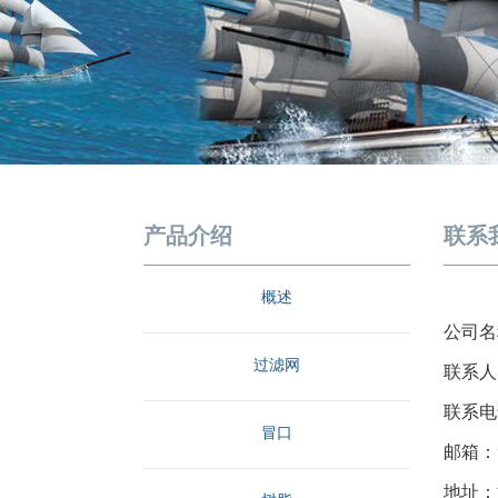
1
2
3
产品介绍
联系
概述
公司名
过滤网
联系人
联系电
冒口
邮箱：
地址：