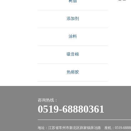
树脂
添加剂
涂料
吸音棉
热熔胶
咨询热线：
0519-68880361
地址：江苏省常州市新北区薛家镇薛冶路 座机：0519-6888036