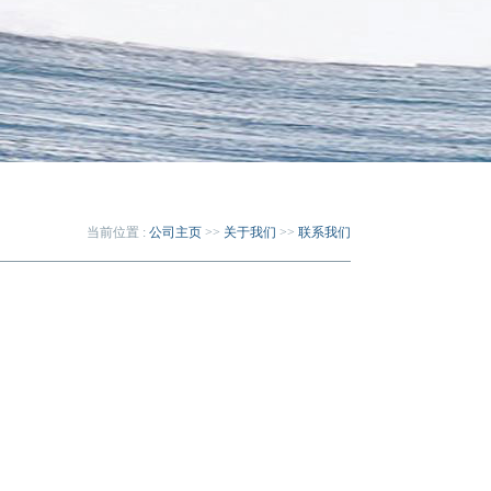
当前位置 :
公司主页
>>
关于我们
>>
联系我们