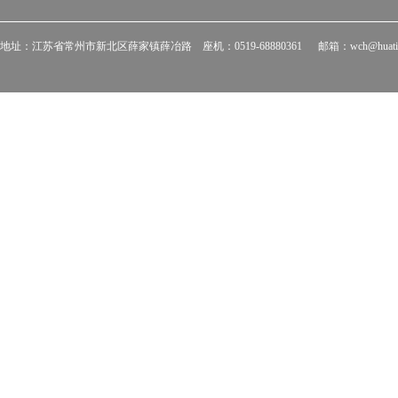
地址：江苏省常州市新北区薛家镇薛冶路 座机：0519-68880361 邮箱：wch@huati