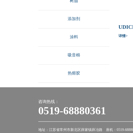
树脂
添加剂
UDI
详情>
涂料
吸音棉
热熔胶
咨询热线：
0519-68880361
地址：江苏省常州市新北区薛家镇薛冶路 座机：0519-6888036